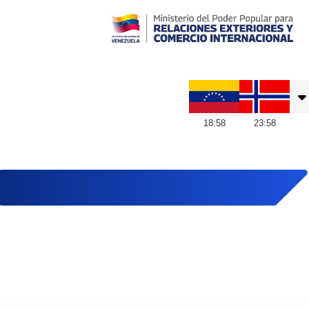
Embajada de Venezuela en Noruega
18
:
58
23
:
58