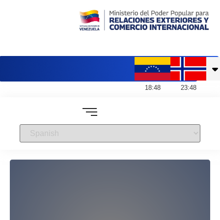
Embajada de Venezuela en Noruega
18
:
48
23
:
48