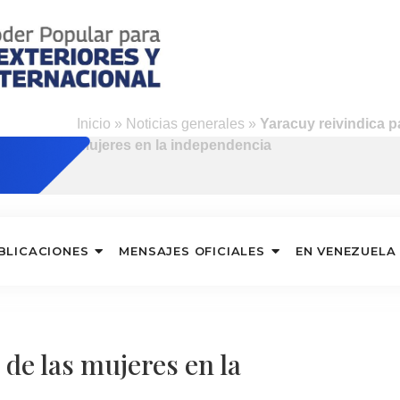
Inicio
»
Noticias generales
»
Yaracuy reivindica p
mujeres en la independencia
BLICACIONES
MENSAJES OFICIALES
EN VENEZUELA
 de las mujeres en la