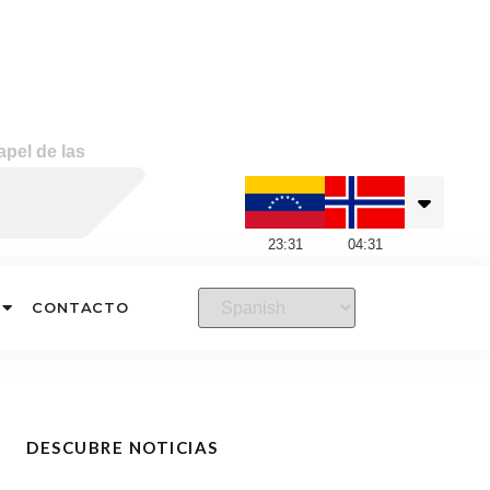
apel de las
23
:
31
04
:
31
CONTACTO
DESCUBRE NOTICIAS