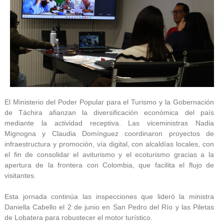
El Ministerio del Poder Popular para el Turismo y la Gobernación
de Táchira afianzan la diversificación económica del país
mediante la actividad receptiva. Las viceministras Nadia
Mignogna y Claudia Domínguez coordinaron proyectos de
infraestructura y promoción, vía digital, con alcaldías locales, con
el fin de consolidar el aviturismo y el ecoturismo gracias a la
apertura de la frontera con Colombia, que facilita el flujo de
visitantes.
Esta jornada continúa las inspecciones que lideró la ministra
Daniella Cabello el 2 de junio en San Pedro del Río y las Piletas
de Lobatera para robustecer el motor turístico.