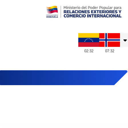
Embajada de Venezuela en Noruega
02
:
32
07
:
32