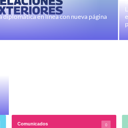
D
L
 diplomática en línea con nueva página
e
p
Comunicados
0