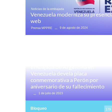
Noticias de la embajada
Venezuela moderniza su presencia
web
9 de agosto de 2024
Prensa MPPRE
Destacado
,
Destacado Noticias
,
Noticias generales
Embajada de Argentina en
Venezuela devela placa
conmemorativa a Perón por
aniversario de su fallecimiento
1 de julio de 2023
Bloqueo
179