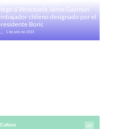
estacado Noticias
,
Noticias generales
legó a Venezuela Jaime Gazmuri
mbajador chileno designado por el
residente Boric
1 de julio de 2023
Cultura
183