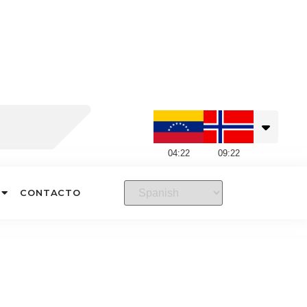
04
:
22
09
:
22
CONTACTO