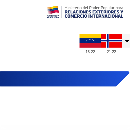
Embajada de Venezuela en Noruega
16
:
22
21
:
22