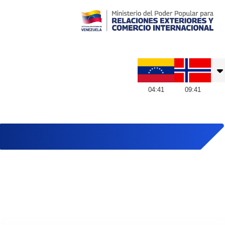
Embajada de Venezuela en Noruega
04
:
41
09
:
41