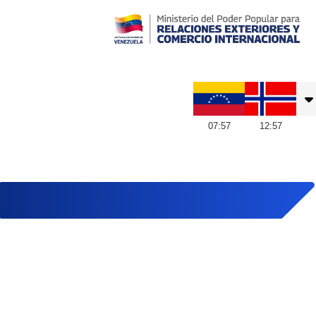
Embajada de Venezuela en Noruega
07
:
57
12
:
57